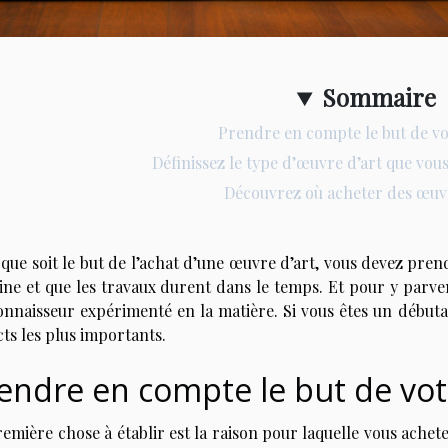
Sommaire
Prendre en compte le but de vo
Définissez le type d’œuvre d’art que vou
Découvrez où acheter des œuvr
que soit le but de l’achat d’une œuvre d’art, vous devez prend
ine et que les travaux durent dans le temps. Et pour y parveni
onnaisseur expérimenté en la matière. Si vous êtes un début
ts les plus importants.
endre en compte le but de vot
emière chose à établir est la raison pour laquelle vous ache