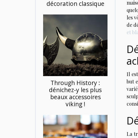
décoration classique
mais
quel
les 
de dé
et bl
Dé
ac
Il es
but e
Through History :
dénichez-y les plus
vari
beaux accessoires
sculp
viking !
consi
Dé
La tr