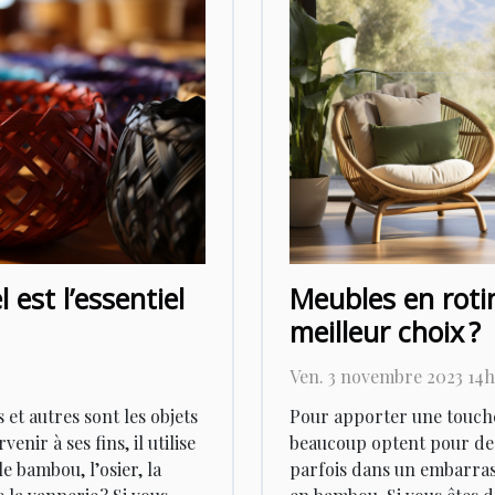
 est l’essentiel
Meubles en roti
meilleur choix ?
Ven. 3 novembre 2023 14h
 et autres sont les objets
Pour apporter une touche 
nir à ses fins, il utilise
beaucoup optent pour de
e bambou, l’osier, la
parfois dans un embarras 